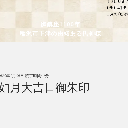
TEL 0587
090−41
​FAX 058
御鎮座1100年
稲沢市下津の由緒ある氏神様
2025年1月30日
読了時間: 1分
如月大吉日御朱印