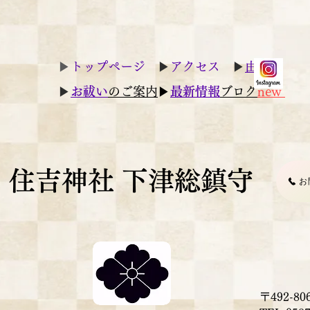
▶︎
トップページ
▶︎
アクセス
▶︎
由縁
▶︎
お祓い
のご案内
▶︎
最新情報
ブログ
new
住吉神社 下津総鎮守
お
〒492-