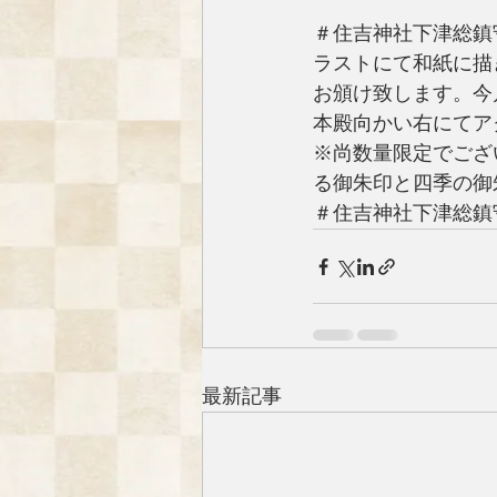
＃住吉神社下津総鎮
ラストにて和紙に描
お頒け致します。今
本殿向かい右にてア
※尚数量限定でござ
る御朱印と四季の御
＃住吉神社下津総鎮
最新記事