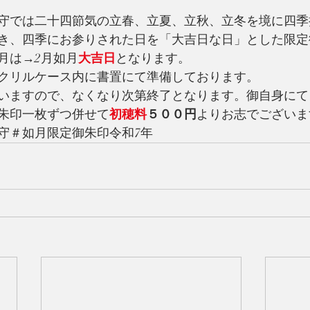
守では二十四節気の立春、立夏、立秋、立冬を境に四季
き、四季にお参りされた日を「大吉日な日」とした限定
月は→2月如月
大吉日
となります。
クリルケース内に書置にて準備しております。
いますので、なくなり次第終了となります。御自身にて
朱印一枚ずつ併せて
初穂料
５００円
よりお志でございま
守＃如月限定御朱印令和7年