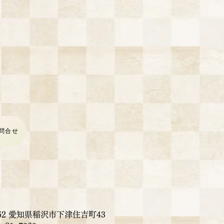
問合せ
8062 愛知県稲沢市下津住吉町43