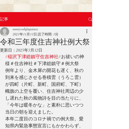
記事
sumiyoshijinjainaz
2021年11月11日
読了時間: 1分
令和三年度住吉神社例大祭
更新日：
2025年3月12日
#稲沢下津総鎮守住吉神社
#お祓いの神
様＃住吉神社＃下津総鎮守＃例大祭
例年より、金木犀の開花も遅く、秋の
到来を感じさせる巻積雲（うろこ雲）
が四町（片町、新町、国府町、下町）
幟旗の上空を覆い、住吉神社周辺の少
し遅れた秋の風物詩を目の当たりに、
「今年は暖冬かな」と素朴に思いつつ
当日の朝を迎えました。
本年二度目のコロナ禍での例大祭。愛
知県内緊急事態宣言にもかかわらず、