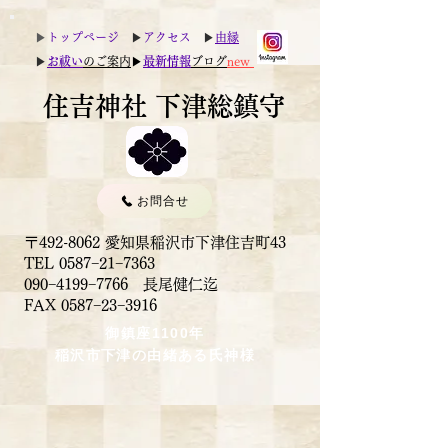
▶︎
トップページ
▶︎
アクセス
▶︎
由縁
▶︎
お祓い
のご案内
▶︎
最新情報
ブログ
new
住吉神社 下津総鎮守
お問合せ
〒492-8062 愛知県稲沢市下津住吉町43
TEL 0587−21−7363
090−4199−7766 長尾健仁迄
​FAX 0587−23−3916
御鎮座1100年
稲沢市下津の由緒ある氏神様