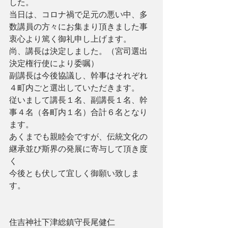
した。
当日は、コロナ禍で足元の悪い中、多
数講員の方々にお集まり頂きました事
衷心より篤く御礼申し上げます。
尚、講長は決定しました。（宮司選出
決定権行使により委嘱）
副講長は今後協議し、幹事はそれぞれ
４町内ごと選出していただきます。
従いまして講長１名、副講長１名、幹
事４名（各町内１名）合計６名となり
ます。
あくまでも親睦会ですが、伝統文化の
継承並び斯界の発展に寄与して頂き度
く
今後とも伏して宜しく御願い致しま
す。　　　　　　　　
住吉神社下津総鎮守長尾健仁