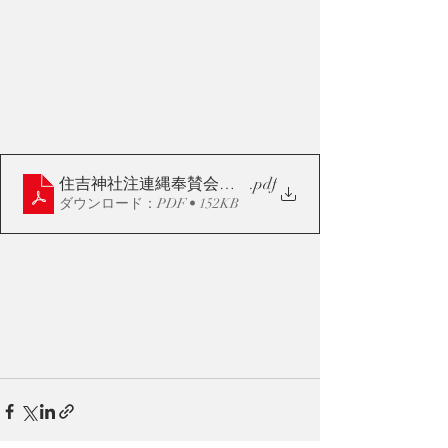
住吉神社注連縄奉賛会名簿
.pdf
ダウンロード：PDF • 152KB