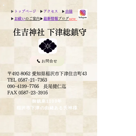
▶︎
トップページ
▶︎
アクセス
▶︎
由縁
▶︎
お祓い
のご案内
▶︎
最新情報
ブログ
new
住吉神社 下津総鎮守
お問合せ
〒492-8062 愛知県稲沢市下津住吉町43
TEL 0587−21−7363
090−4199−7766 長尾健仁迄
​FAX 0587−23−3916
御鎮座1100年
稲沢市下津の由緒ある氏神様