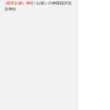
#稲沢お祓い神社
#お祓いの神様稲沢住
吉神社