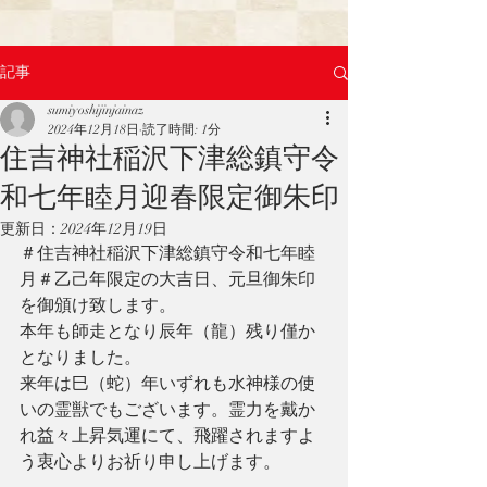
記事
sumiyoshijinjainaz
2024年12月18日
読了時間: 1分
住吉神社稲沢下津総鎮守令
和七年睦月迎春限定御朱印
更新日：
2024年12月19日
＃住吉神社稲沢下津総鎮守令和七年睦
月＃乙己年限定の大吉日、元旦御朱印
を御頒け致します。
本年も師走となり辰年（龍）残り僅か
となりました。
来年は巳（蛇）年いずれも水神様の使
いの霊獣でもございます。霊力を戴か
れ益々上昇気運にて、飛躍されますよ
う衷心よりお祈り申し上げます。