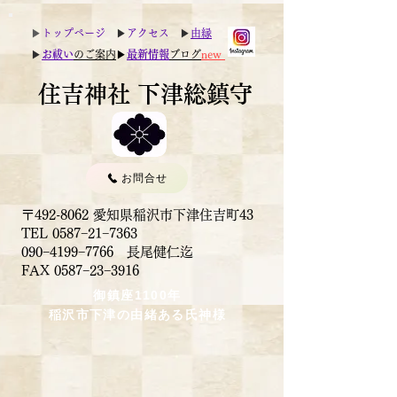
▶︎
トップページ
▶︎
アクセス
▶︎
由縁
▶︎
お祓い
のご案内
▶︎
最新情報
ブログ
new
住吉神社 下津総鎮守
お問合せ
〒492-8062 愛知県稲沢市下津住吉町43
TEL 0587−21−7363
090−4199−7766 長尾健仁迄
​FAX 0587−23−3916
御鎮座1100年
稲沢市下津の由緒ある氏神様