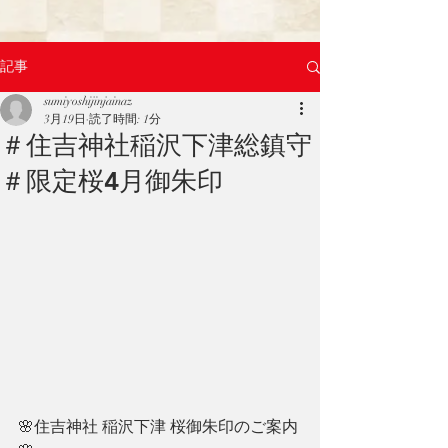
記事
sumiyoshijinjainaz
3月19日
読了時間: 1分
＃住吉神社稲沢下津総鎮守
＃限定桜4月御朱印
🌸住吉神社 稲沢下津 桜御朱印のご案内