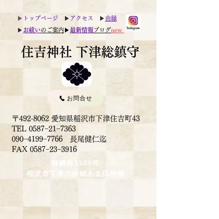
▶︎
トップページ
▶︎
アクセス
▶︎
由縁
▶︎
お祓い
のご案内
▶︎
最新情報
ブログ
new
住吉神社 下津総鎮守
お問合せ
〒492-8062 愛知県稲沢市下津住吉町43
TEL 0587−21−7363
090−4199−7766 長尾健仁迄
​FAX 0587−23−3916
御鎮座1100年
稲沢市下津の由緒ある氏神様