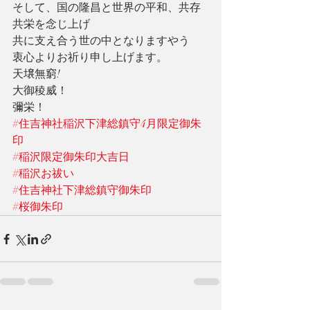
そして、国の隆昌と世界の平和、共存
共栄を念じ上げ
共に支え合う世の中となりますやう
衷心よりお祈り申し上げます。
天壌無窮!
大御稜威！
彌栄！
#住吉神社稲沢下津総鎮守4月限定御朱
印
#稲沢限定御朱印大吉日
#稲沢お祓い
#住吉神社下津総鎮守御朱印
#桜御朱印