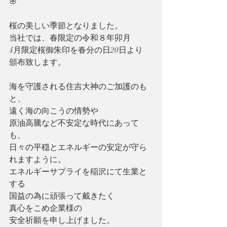
🌸
桜の美しい季節となりました。
当社では、春限定の令和８年卯月
4月限定桜御朱印を春分の日20日より
頒布致します。
海を守護される住吉大神のご加護のも
と、
遠く海の向こうの情勢や
原油高騰など不安定な時代にあって
も、
日々の平穏とエネルギーの安定が守ら
れますように。
エネルギーサプライを稲沢にて生業と
する
国益の為に頑張って戴きたく
真心をこめ企業様の
安全祈願を申し上げました。