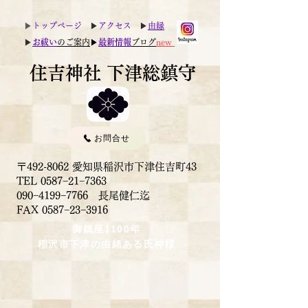
▶︎
トップページ
▶︎
アクセス
▶︎
由縁
▶︎
お祓い
のご案内
▶︎
最新情報
ブログ
new
住吉神社 下津総鎮守
お問合せ
〒492-8062 愛知県稲沢市下津住吉町43
TEL 0587−21−7363
090−4199−7766 長尾健仁迄
​FAX 0587−23−3916
御鎮座1100年
稲沢市下津の由緒ある氏神様