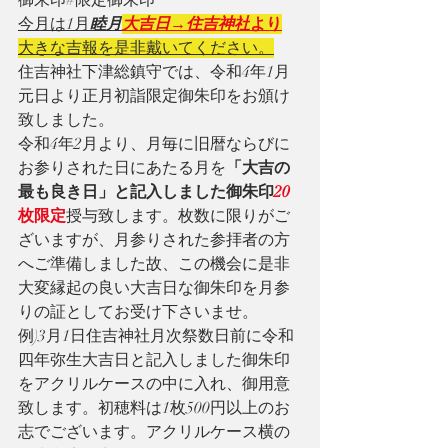
今月は1月
睦月
大吉日→住吉神社
より
大きな吉報を是非戴いてください。
住吉神社下津総鎮守では、令和4年1月
元日より正月初詣限定御朱印をお頒け
致しました。
令和4年2月より、月毎に旧暦ならびに
お参りされた日にあたる月を
「大吉の
最も良き日」と記入しました御朱印
20
枚限定
授与致します。枚数に限りがご
ざいますが、月参りされた参拝者の方
へご準備しました故、この機会に是非
大変縁起の良い大吉日な御朱印を月参
りの証としてお受け下さいませ。
例)3月1日住吉神社月次祭数日前に令和
四年弥生大吉日と記入しました御朱印
をアクリルケースの中に入れ、御用意
致します。初穂料は1枚500円以上のお
志でございます。アクリルケース横の