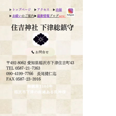
▶︎
トップページ
▶︎
アクセス
▶︎
由縁
▶︎
お祓い
のご案内
▶︎
最新情報
ブログ
new
住吉神社 下津総鎮守
お問合せ
〒492-8062 愛知県稲沢市下津住吉町43
TEL 0587−21−7363
090−4199−7766 長尾健仁迄
​FAX 0587−23−3916
御鎮座1100年
稲沢市下津の由緒ある氏神様