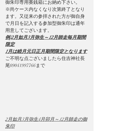
御朱印専用賽銭箱にお納め下さい。
※尚ケース内なくなり次第終了となり
ます。又従来の参拝された方が御自身
で月日を記入する参加型御朱印は通年
用意してございます。
例)2月如月3月弥生～12月師走毎月期間
限定
1月は睦月元日正月期間限定となります
ご不明な点ございましたら住吉神社長
尾09041997766まで
2月如月3月弥生4月卯月～12月師走の御
朱印