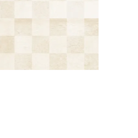
住吉神社
下津総鎮守
〒492-8062 愛知県稲沢市下津住吉町43
TEL 0587−21−7363／090−4199−7766
長尾健仁迄
​FAX 0587−23−3916
トップページ
年間行事予定
ご祈祷のご予約
▶︎
▶︎
▶︎
住吉神社について
お問い合わせ
▶︎
▶︎