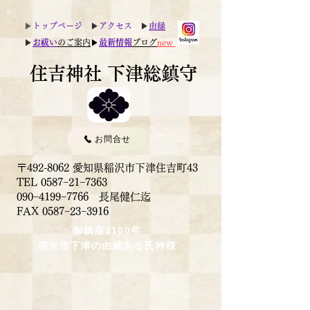
▶︎
トップページ
▶︎
アクセス
▶︎
由縁
▶︎
お祓い
のご案内
▶︎
最新情報
ブログ
new
住吉神社 下津総鎮守
お問合せ
〒492-8062 愛知県稲沢市下津住吉町43
TEL 0587−21−7363
090−4199−7766 長尾健仁迄
​FAX 0587−23−3916
御鎮座1100年
稲沢市下津の由緒ある氏神様