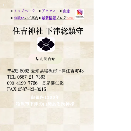
▶︎
トップページ
▶︎
アクセス
▶︎
由縁
▶︎
お祓い
のご案内
▶︎
最新情報
ブログ
new
住吉神社 下津総鎮守
お問合せ
〒492-8062 愛知県稲沢市下津住吉町43
TEL 0587−21−7363
090−4199−7766 長尾健仁迄
​FAX 0587−23−3916
御鎮座1100年
稲沢市下津の由緒ある氏神様