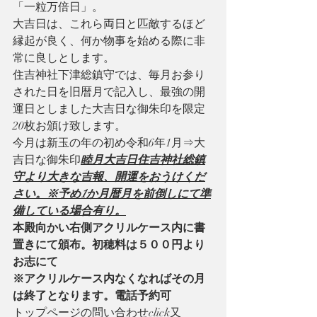
「一粒万倍日」。
大吉日は、これら両日と匹敵するほど
縁起が良く、何か物事を始める際に非
常に良しとします。
住吉神社下津総鎮守では、毎月お参り
された日を旧暦月で記入し、最強の開
運日としました大吉日な御朱印を限定
20枚お頒け致します。
今月は新玉の年の初め令和6年1月⇒大
吉日な御朱印
睦月大吉日住吉神社総鎮
守より大きな吉報、開運をおうけくだ
さい。※予め1か月暦月を前倒しにて準
備している場合有り。
本殿向かい右側アクリルケース内に書
置きにて頒布。初穂料は５００円より
お志にて
※アクリルケース内なくなればその月
は終了となります。電話予約可
トップページの問い合わせclick又