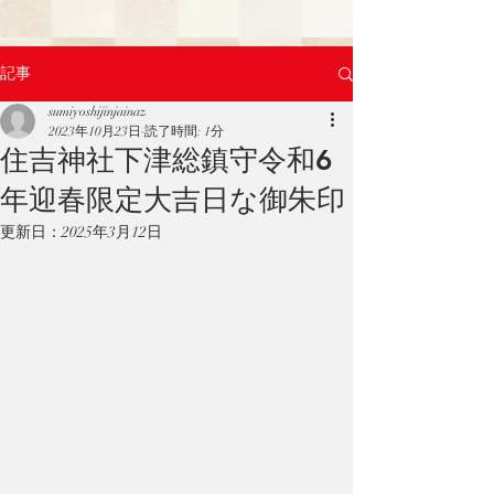
記事
sumiyoshijinjainaz
2023年10月23日
読了時間: 1分
住吉神社下津総鎮守令和6
年迎春限定大吉日な御朱印
更新日：
2025年3月12日