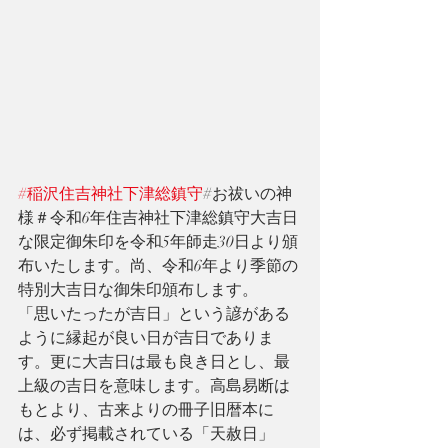
#稲沢住吉神社下津総鎮守
#お祓いの神
様＃令和6年住吉神社下津総鎮守大吉日
な限定御朱印を令和5年師走30日より頒
布いたします。尚、令和6年より季節の
特別大吉日な御朱印頒布します。
「思いたったが吉日」という諺がある
ように縁起が良い日が吉日でありま
す。更に大吉日は最も良き日とし、最
上級の吉日を意味します。高島易断は
もとより、古来よりの冊子旧暦本に
は、必ず掲載されている「天赦日」